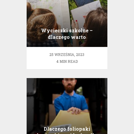
Wycieczki szkolne –
dlaczego warto
organizować je z
renomowanym ośrodkiem
25 WRZEŚNIA, 2023
wypoczynkowym?
4 MIN READ
Dlaczego foliopaki