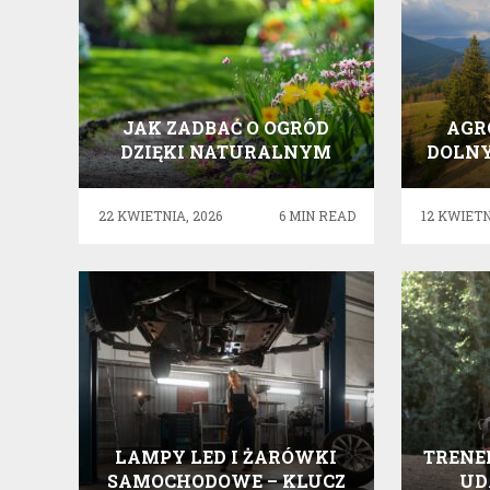
JAK ZADBAĆ O OGRÓD
AGR
DZIĘKI NATURALNYM
DOLNY
PODSYPKOM –
OD 
PRAKTYCZNE PORADY
22 KWIETNIA, 2026
6 MIN READ
12 KWIETN
LAMPY LED I ŻARÓWKI
TRENE
SAMOCHODOWE – KLUCZ
UD