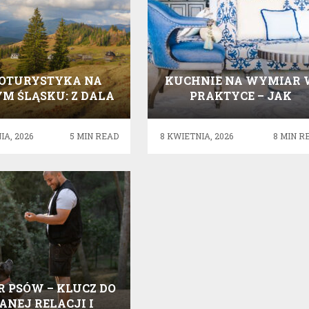
OTURYSTYKA NA
KUCHNIE NA WYMIAR 
M ŚLĄSKU: Z DALA
PRAKTYCE – JAK
ZGIEŁKU I BLIŻEJ
WYBRAĆ NAJLEPSZE
NATURY
ROZWIĄZANIA?
IA, 2026
5 MIN READ
8 KWIETNIA, 2026
8 MIN R
R PSÓW – KLUCZ DO
ANEJ RELACJI I