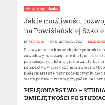
Aktualności
,
Nauka
Jakie możliwości rozwoju
na Powiślańskiej Szkole
BY
REDAKCJA
ON
30 LISTOPADA, 2022
BRAK KOM
Postawienie na
kierunek pielęgniarski
moż
zawodowym, szczególnie dla tych osób, kt
potrzebującym. Istnieją różne zalety kari
perspektywy pracy czy możliwości wyboru s
pielęgniarstwie
, przy podejmowaniu decyz
warto postawić w tym przypadku na Powi
PIELĘGNIARSTWO – STUDIA
UMIEJĘTNOŚCI PO STUDIA