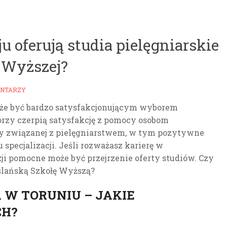
 oferują studia pielęgniarskie
 Wyższej?
ENTARZY
e być bardzo satysfakcjonującym wyborem
órzy czerpią satysfakcję z pomocy osobom
ery związanej z pielęgniarstwem, w tym pozytywne
pecjalizacji. Jeśli rozważasz karierę w
ji pomocne może być przejrzenie oferty studiów. Czy
ślańską Szkołę Wyższą?
 W TORUNIU – JAKIE
CH?