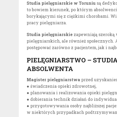
Studia pielęgniarskie w Toruniu
są dedyko
to bowiem kierunek, po którym absolwenci 
borykającymi się z ciężkimi chorobami. Wi
pracy pielęgniarza.
Studia pielęgniarskie
zapewniają szeroką 
pielęgniarskich, ale również społecznych.
postępować zarówno z pacjentem, jak i najb
PIELĘGNIARSTWO – STUDI
ABSOLWENTA
Magister pielęgniarstwa
przed uzyskaniem
● świadczenia opieki zdrowotnej,
● planowania i realizowania opieki pielęgni
● dobierania technik działań do indywidual
● przygotowywania osoby najbliższej pac
w niektórych przypadkach podtrzymywania