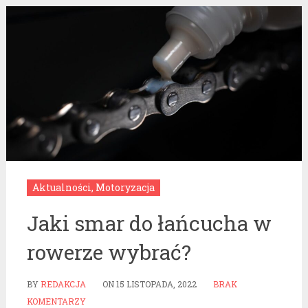
Aktualności
,
Motoryzacja
Jaki smar do łańcucha w
rowerze wybrać?
BY
REDAKCJA
ON
15 LISTOPADA, 2022
BRAK
KOMENTARZY