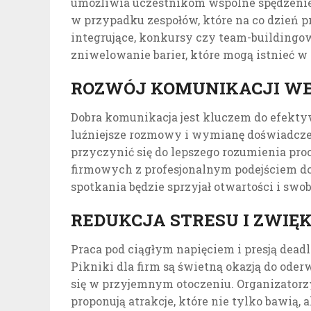
umożliwia uczestnikom wspólne spędzenie 
w przypadku zespołów, które na co dzień 
integrujące, konkursy czy team-building
zniwelowanie barier, które mogą istnieć w 
ROZWÓJ KOMUNIKACJI W
Dobra komunikacja jest kluczem do efekty
luźniejsze rozmowy i wymianę doświadcze
przyczynić się do lepszego rozumienia pr
firmowych z profesjonalnym podejściem do
spotkania będzie sprzyjał otwartości i sw
REDUKCJA STRESU I ZWIĘ
Praca pod ciągłym napięciem i presją dea
Pikniki dla firm są świetną okazją do ode
się w przyjemnym otoczeniu. Organizatorz
proponują atrakcje, które nie tylko bawią, a