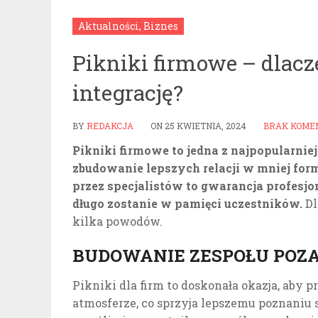
Aktualności
,
Biznes
Pikniki firmowe – dlac
integrację?
BY
REDAKCJA
ON
25 KWIETNIA, 2024
BRAK KOME
Pikniki firmowe to jedna z najpopularni
zbudowanie lepszych relacji w mniej for
przez specjalistów to gwarancja profesjo
długo zostanie w pamięci uczestników.
Dl
kilka powodów.
BUDOWANIE ZESPOŁU POZ
Pikniki dla firm to doskonała okazja, aby p
atmosferze, co sprzyja lepszemu poznaniu