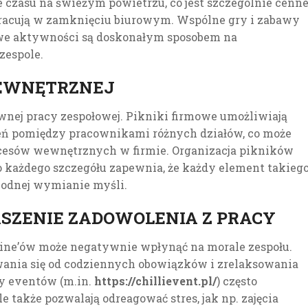
czasu na świeżym powietrzu, co jest szczególnie cenn
pracują w zamknięciu biurowym. Wspólne gry i zabawy
owe aktywności są doskonałym sposobem na
zespole.
EWNĘTRZNEJ
wnej pracy zespołowej. Pikniki firmowe umożliwiają
ń pomiędzy pracownikami różnych działów, co może
ocesów wewnętrznych w firmie. Organizacja pikników
 każdego szczegółu zapewnia, że każdy element takieg
obodnej wymianie myśli.
KSZENIE ZADOWOLENIA Z PRACY
dline’ów może negatywnie wpłynąć na morale zespołu.
rwania się od codziennych obowiązków i zrelaksowania
y eventów (m.in.
https://chillievent.pl/
) często
le także pozwalają odreagować stres, jak np. zajęcia