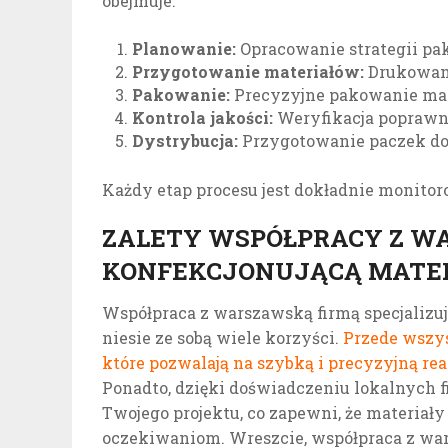
obejmuje:
Planowanie:
Opracowanie strategii pak
Przygotowanie materiałów:
Drukowani
Pakowanie:
Precyzyjne pakowanie mat
Kontrola jakości:
Weryfikacja poprawno
Dystrybucja:
Przygotowanie paczek do 
Każdy etap procesu jest dokładnie monitor
ZALETY WSPÓŁPRACY Z W
KONFEKCJONUJĄCĄ MATE
Współpraca z warszawską firmą specjaliz
niesie ze sobą wiele korzyści.
Przede wszy
które pozwalają na szybką i precyzyjną re
Ponadto, dzięki doświadczeniu lokalnych f
Twojego projektu, co zapewni, że materia
oczekiwaniom. Wreszcie, współpraca z war