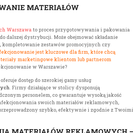
OWANIE MATERIAŁÓW
ych Warszawa
to proces przygotowywania i pakowania
do dalszej dystrybucji. Może obejmować składanie
, kompletowanie zestawów promocyjnych czy
fekcjonowanie jest kluczowe dla firm, które chcą
ateriały marketingowe klientom lub partnerom
fekcjonowanie w Warszawie?
oferuje dostęp do szerokiej gamy usług
wych
. Firmy działające w stolicy dysponują
dczonym personelem, co gwarantuje wysoką jakość
onfekcjonowania swoich materiałów reklamowych,
e przeprowadzony szybko, efektywnie i zgodnie z Twoim
NIA MATERIAŁÓW REKLAMOWYCH 