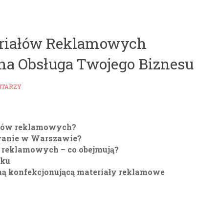
eriałów Reklamowych
na Obsługa Twojego Biznesu
NTARZY
ałów reklamowych?
wanie w Warszawie?
 reklamowych – co obejmują?
oku
mą konfekcjonującą materiały reklamowe