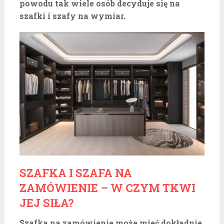
powodu tak wiele osób decyduje się na
szafki i szafy na wymiar.
SZAFKA I SZAFA NA
ZAMÓWIENIE – W CZYM TKWI
JEJ SIŁA?
Szafka na zamówienie może mieć dokładnie